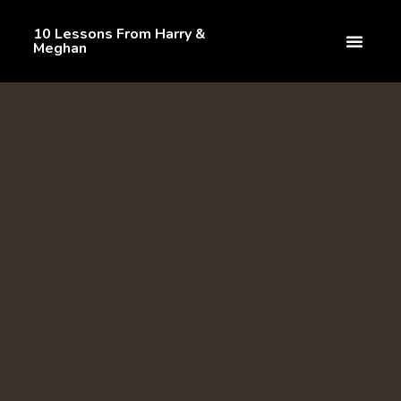
S
10 Lessons From Harry &
k
COMING SOON
Meghan
i
p
t
o
c
o
n
t
e
n
t