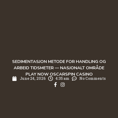
SEDIMENTASJON METODE FOR HANDLING OG
ARBEID TIDSMETER — NASJONALT OMRÅDE
PLAY NOW OSCARSPIN CASINO
June 24, 2026
4:35 am
No Comments