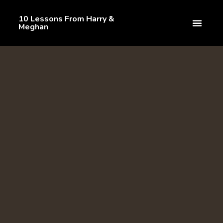
S
10 Lessons From Harry &
k
COMING SOON
Meghan
i
p
t
o
c
o
n
t
e
n
t