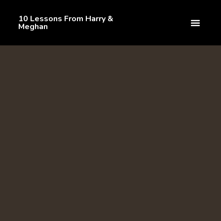
S
10 Lessons From Harry &
k
COMING SOON
Meghan
i
p
t
o
c
o
n
t
e
n
t