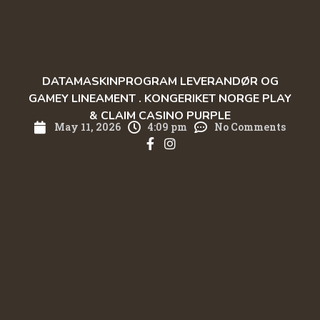
DATAMASKINPROGRAM LEVERANDØR OG
GAMEY LINEAMENT . KONGERIKET NORGE PLAY
& CLAIM CASINO PURPLE
May 11, 2026
4:09 pm
No Comments